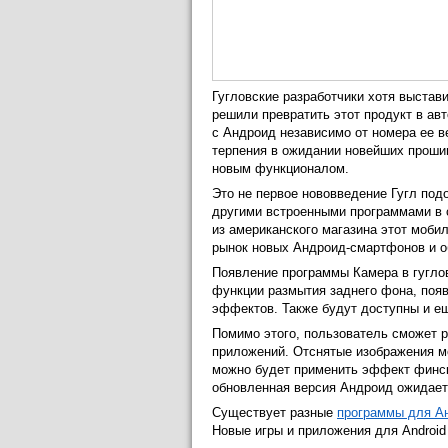
Гугловские разработчики хотя выстав
решили превратить этот продукт в ав
с Андроид независимо от номера ее в
терпения в ожидании новейших проши
новым функционалом.
Это не первое нововведение Гугл подо
другими встроенными программами в 
из американского магазина этот моб
рынок новых Андроид-смартфонов и 
Появление программы Камера в гуглов
функции размытия заднего фона, поя
эффектов. Также будут доступны и е
Помимо этого, пользователь сможет 
приложений. Отснятые изображения мо
можно будет применить эффект финск
обновленная версия Андроид ожидаетс
Существует разные
программы для А
Новые игры и приложения для Android