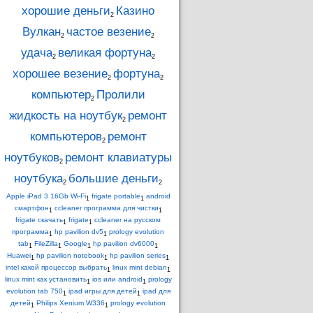
хорошие деньги
Казино
2
Вулкан
частое везение
2
2
удача
великая фортуна
2
2
хорошее везение
фортуна
2
2
компьютер
Пролили
2
жидкость на ноутбук
ремонт
2
компьютеров
ремонт
2
ноутбуков
ремонт клавиатуры
2
ноутбука
большие деньги
2
2
Apple iPad 3 16Gb Wi-Fi
frigate portable
android
1
1
смартфон
ccleaner программа для чистки
1
1
frigate скачать
frigate
ccleaner на русском
1
1
программа
hp pavilion dv5
prology evolution
1
1
tab
FileZilla
Google
hp pavilion dv6000
1
1
1
1
Huawei
hp pavilion notebook
hp pavilion series
1
1
1
intel какой процессор выбрать
linux mint debian
1
1
linux mint как установить
ios или android
prology
1
1
evolution tab 750
ipad игры для детей
ipad для
1
1
детей
Philips Xenium W336
prology evolution
1
1