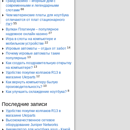
Гранд казино – игорный дом с
современными и легендарными
66
слотами
Чем материнские платы для ноутбука
отличаются от плат стационарного
55
ПК?
Вулкан Платинум – популярное
27
надежное онлайн казино
Игра в слоты на компьютере и
22
мобильном устройстве
14
Игровые автоматы – отдых от забот
Почему игровые автоматы такие
13
популярные
Как создать поздравительную открытку
13
на компьютере?
Удобство покупки колпаков R13 в
12
магазине Ukrparts
Как вернуть компьютеру былую
10
производительность?
8
Как улучшить охлаждение ноутбука?
Последние записи
Удобство покупки колпаков R13 в
магазине Ukrparts
Высококачественное сетевое
оборудование Juniper Networks
Аккумулятор для ноутбука asus - Какой