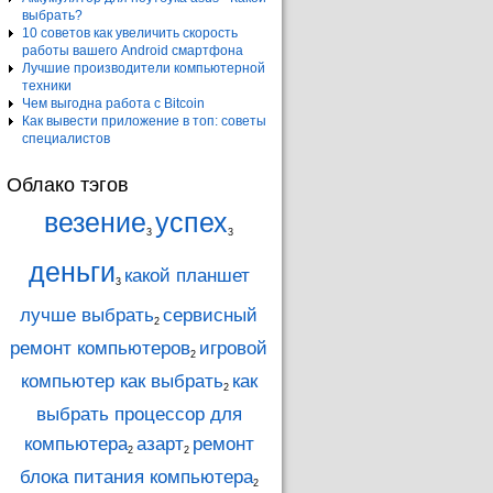
выбрать?
10 советов как увеличить скорость
работы вашего Android смартфона
Лучшие производители компьютерной
техники
Чем выгодна работа с Bitcoin
Как вывести приложение в топ: советы
специалистов
Облако тэгов
везение
успех
3
3
деньги
какой планшет
3
лучше выбрать
сервисный
2
ремонт компьютеров
игровой
2
компьютер как выбрать
как
2
выбрать процессор для
компьютера
азарт
ремонт
2
2
блока питания компьютера
2