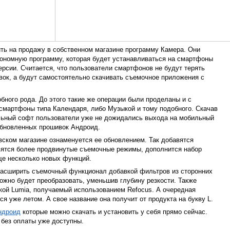
ить на продажу в собственном магазине программу Камера. Они
тономную программу, которая будет устанавливаться на смартфоны
ерсии. Считается, что пользователи смартфонов не будут терять
вок, а будут самостоятельно скачивать съемочное приложения с
бного рода. До этого такие же операции были проделаны и с
смартфоны типа Календаря, либо Музыкой и тому подобного. Скачав
ильный софт пользователи уже не дожидались выхода на мобильный
обновленных прошивок Андроид.
ском магазине ознаменуется ее обновлением. Так добавятся
вятся более продвинутые съемочные режимы, дополнится набор
ще несколько новых функций.
расширить съемочный функционал добавкой фильтров из сторонних
жно будет преобразовать, уменьшив глубину резкости. Также
ой Lumia, получаемый использованием Refocus. А очередная
я уже летом. А свое название она получит от продукта на букву L.
ндроид
которые можно скачать и установить у себя прямо сейчас.
 без оплаты уже доступны.