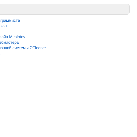
ограммиста
лкан
айн Mirslotov
ебмастера
ионной системы CCleaner
в