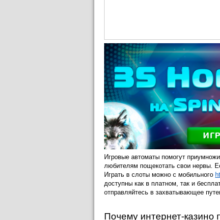
Игровые автоматы помогут приумножит
любителям пощекотать свои нервы. Ес
Играть в слоты можно с мобильного
h
доступны как в платном, так и беспла
отправляйтесь в захватывающее путеш
Почему интернет-казино 