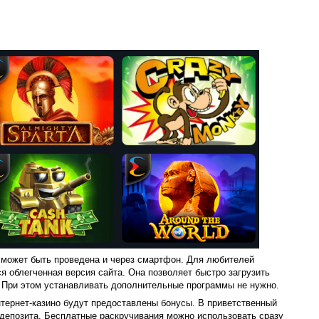
о может быть проведена и через смартфон. Для любителей
я облегченная версия сайта. Она позволяет быстро загрузить
. При этом устанавливать дополнительные программы не нужно.
нтернет-казино будут предоставлены бонусы. В приветственный
 депозита. Бесплатные раскручивания можно использовать сразу