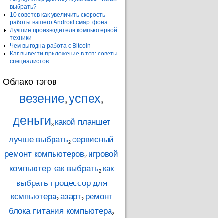
выбрать?
10 советов как увеличить скорость
работы вашего Android смартфона
Лучшие производители компьютерной
техники
Чем выгодна работа с Bitcoin
Как вывести приложение в топ: советы
специалистов
Облако тэгов
везение
успех
3
3
деньги
какой планшет
3
лучше выбрать
сервисный
2
ремонт компьютеров
игровой
2
компьютер как выбрать
как
2
выбрать процессор для
компьютера
азарт
ремонт
2
2
блока питания компьютера
2