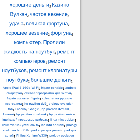
хорошие деньги
Казино
2
Вулкан
частое везение
2
2
удача
великая фортуна
2
2
хорошее везение
фортуна
2
2
компьютер
Пролили
2
жидкость на ноутбук
ремонт
2
компьютеров
ремонт
2
ноутбуков
ремонт клавиатуры
2
ноутбука
большие деньги
2
2
Apple iPad 3 16Gb Wi-Fi
frigate portable
android
1
1
смартфон
ccleaner программа для чистки
1
1
frigate скачать
frigate
ccleaner на русском
1
1
программа
hp pavilion dv5
prology evolution
1
1
tab
FileZilla
Google
hp pavilion dv6000
1
1
1
1
Huawei
hp pavilion notebook
hp pavilion series
1
1
1
intel какой процессор выбрать
linux mint debian
1
1
linux mint как установить
ios или android
prology
1
1
evolution tab 750
ipad игры для детей
ipad для
1
1
детей
Philips Xenium W336
prology evolution
1
1