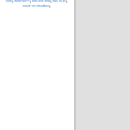
note
NotePad++
intel или amd
mac vs pc
1
1
1
1
oracle vm virtualbox
1