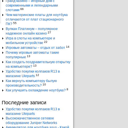
Гранд казино – игорный дом с
современными и легендарными
66
слотами
Чем материнские платы для ноутбука
отличаются от плат стационарного
55
ПК?
Вулкан Платинум – популярное
27
надежное онлайн казино
Игра в слоты на компьютере и
22
мобильном устройстве
14
Игровые автоматы – отдых от забот
Почему игровые автоматы такие
13
популярные
Как создать поздравительную открытку
13
на компьютере?
Удобство покупки колпаков R13 в
12
магазине Ukrparts
Как вернуть компьютеру былую
10
производительность?
8
Как улучшить охлаждение ноутбука?
Последние записи
Удобство покупки колпаков R13 в
магазине Ukrparts
Высококачественное сетевое
оборудование Juniper Networks
Аккумулятор для ноутбука asus - Какой