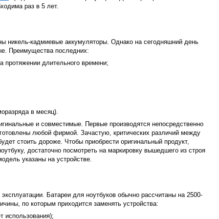
ходима раз в 5 лет.
ны никель-кадмиевые аккумуляторы. Однако на сегодняшний день
ые. Преимущества последних:
а протяжении длительного времени;
моразряда в месяц).
игинальные и совместимые. Первые производятся непосредственно
зготовлены любой фирмой. Зачастую, критических различий между
 будет стоить дороже. Чтобы приобрести оригинальный продукт,
оутбуку, достаточно посмотреть на маркировку вышедшего из строя
модель указаны на устройстве.
 эксплуатации. Батареи для ноутбуков обычно рассчитаны на 2500-
ричины, по которым приходится заменять устройства:
т использования);