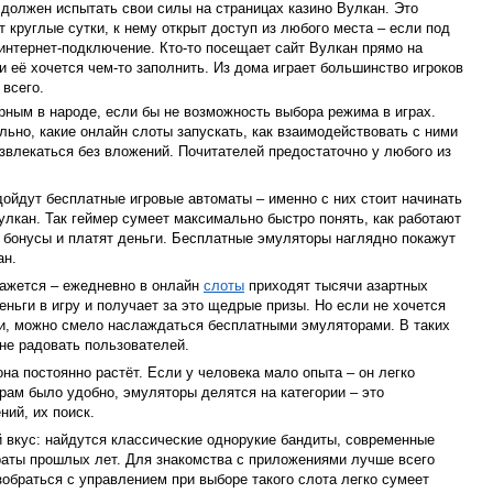
должен испытать свои силы на страницах казино Вулкан. Это
 круглые сутки, к нему открыт доступ из любого места – если под
интернет-подключение. Кто-то посещает сайт Вулкан прямо на
и её хочется чем-то заполнить. Из дома играет большинство игроков
 всего.
рным в народе, если бы не возможность выбора режима в играх.
ьно, какие онлайн слоты запускать, как взаимодействовать с ними
звлекаться без вложений. Почитателей предостаточно у любого из
ойдут бесплатные игровые автоматы – именно с них стоит начинать
улкан. Так геймер сумеет максимально быстро понять, как работают
т бонусы и платят деньги. Бесплатные эмуляторы наглядно покажут
ан.
кажется – ежедневно в онлайн
слоты
приходят тысячи азартных
деньги в игру и получает за это щедрые призы. Но если не хочется
ги, можно смело наслаждаться бесплатными эмуляторами. В таких
 не радовать пользователей.
она постоянно растёт. Если у человека мало опыта – он легко
рам было удобно, эмуляторы делятся на категории – это
ний, их поиск.
 вкус: найдутся классические однорукие бандиты, современные
раты прошлых лет. Для знакомства с приложениями лучше всего
обраться с управлением при выборе такого слота легко сумеет