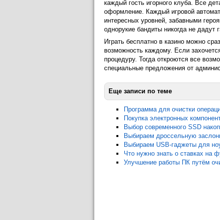
каждый гость игорного клуба. Все де
оформление. Каждый игровой автомат
интересных уровней, забавными геро
однорукие бандиты никогда не дадут г
Играть бесплатно в казино можно сраз
возможность каждому. Если захочется
процедуру. Тогда откроются все возм
специальные предложения от админис
Еще записи по теме
Программа для очистки операц
Покупка электронных компонент
Выбор современного SSD накоп
Выбираем дроссельную заслон
Выбираем USB-гаджеты для но
Что нужно знать о ставках на 
Улучшение работы ПК путём оч