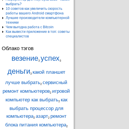
выбрать?
10 советов как увеличить скорость
работы вашего Android смартфона
Лучшие производители компьютерной
техники
Чем выгодна работа с Bitcoin
Как вывести приложение в топ: советы
специалистов
Облако тэгов
везение
успех
3
3
деньги
какой планшет
3
лучше выбрать
сервисный
2
ремонт компьютеров
игровой
2
компьютер как выбрать
как
2
выбрать процессор для
компьютера
азарт
ремонт
2
2
блока питания компьютера
2