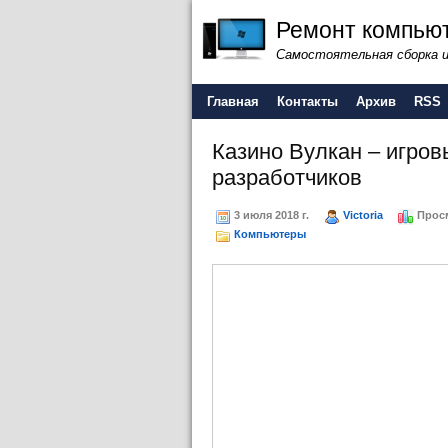
Ремонт компьют
Самостоятельная сборка 
Главная
Контакты
Архив
RSS
Казино Вулкан – игро
разработчиков
3 июля 2018 г.
Victoria
Прос
Компьютеры