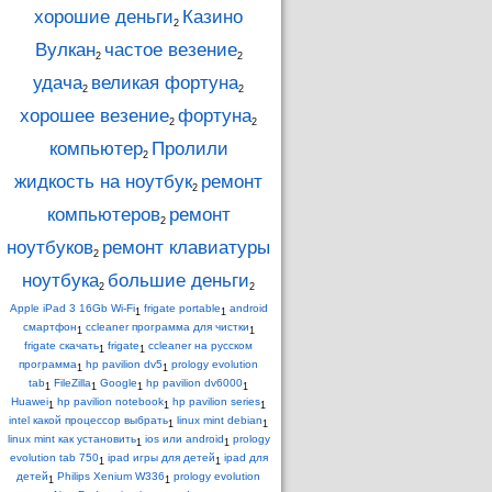
хорошие деньги
Казино
2
Вулкан
частое везение
2
2
удача
великая фортуна
2
2
хорошее везение
фортуна
2
2
компьютер
Пролили
2
жидкость на ноутбук
ремонт
2
компьютеров
ремонт
2
ноутбуков
ремонт клавиатуры
2
ноутбука
большие деньги
2
2
Apple iPad 3 16Gb Wi-Fi
frigate portable
android
1
1
смартфон
ccleaner программа для чистки
1
1
frigate скачать
frigate
ccleaner на русском
1
1
программа
hp pavilion dv5
prology evolution
1
1
tab
FileZilla
Google
hp pavilion dv6000
1
1
1
1
Huawei
hp pavilion notebook
hp pavilion series
1
1
1
intel какой процессор выбрать
linux mint debian
1
1
linux mint как установить
ios или android
prology
1
1
evolution tab 750
ipad игры для детей
ipad для
1
1
детей
Philips Xenium W336
prology evolution
1
1