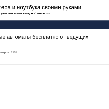
ера и ноутбука своими руками
и ремонт компьютерной техники
вые автоматы бесплатно от ведущих
мотров:
2918