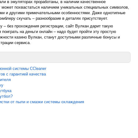
тали в эмуляторах проработаны, в наличии качественное
 может похвастаться наличием уникальных специальных символов,
ями и другими примечательными особенностями. Даже однотипные
эмблеру скучать – разнообразие в деталях присутствует.
у – без прохождения регистрации, сайт Вулкан дарит такую
 поиграть на деньги онлайн – надо будет пройти эту простую
ожности казино Вулкан, станут доступными различные бонусы и
трации сервиса.
ионной системы CCleaner
ов с гарантией качества
ителя
ку
утбука
футбол?
истки от пыли и смазки системы охлаждения