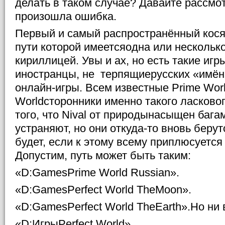
делать в таком случае? Давайте рассмо
произошла ошибка.
Первый и самый распространённый косяк
пути которой имеетсяодна или нескольк
кириллицей. Увы и ах, но есть такие иг
иностранцы, не
терпящиерусских «имён
онлайн-игры. Всем известные
Prime
Wor
World
сторонники именно такого ласково
того, что
Nival
от природынасыщен багами
устраняют, но они откуда-то вновь берут
будет, если к этому всему приплюсуется
Допустим, путь может быть таким:
«
D
:
Games
Prime
World
Russian
».
«D:GamesPerfect World TheMoon».
«D:GamesPerfect World TheEarth».Но ни 
«
D
:Игры
Perfect
World
»