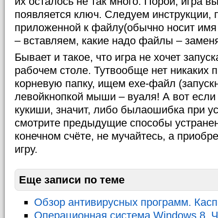
их осталось не так много. Порой, игра в
появляется ключ. Следуем инструкции,
приложенной к файлу(обычно носит имя
– вставляем, какие надо файлы – замен
Бывает и такое, что игра не хочет запус
рабочем столе. Тутвообще нет никаких 
корневую папку, ищем
exe
-файл (запуск
левойкнопкой мыши – вуаля! А вот если 
кукиши, значит, либо былаошибка при ус
смотрите предыдущие способы устране
конечном счёте, не мучайтесь, а приобр
игру.
Еще записи по теме
Обзор антивирусных программ. Касп
Операционная система Windows 8. Ч